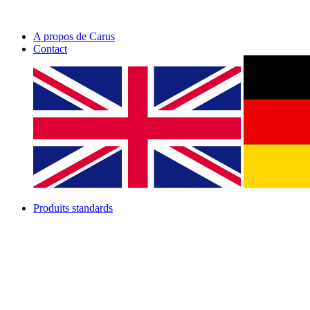
A propos de Carus
Contact
Produits standards