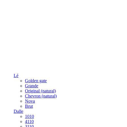
Lé
Golden gate
Grande
Original (natural)
Chevron (natural)
Nova
Brut
Dalle
1010
4110
3110