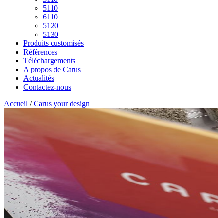
5110
6110
5120
5130
Produits customisés
Références
Téléchargements
A propos de Carus
Actualités
Contactez-nous
Accueil
/
Carus your design