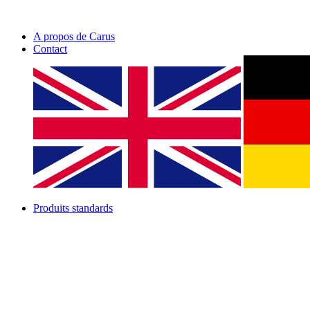
A propos de Carus
Contact
Produits standards