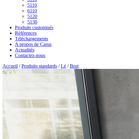
5110
6110
5120
5130
Produits customisés
Références
Téléchargements
A propos de Carus
Actualités
Contactez-nous
Accueil
/
Produits standards
/
Lé
/
Brut