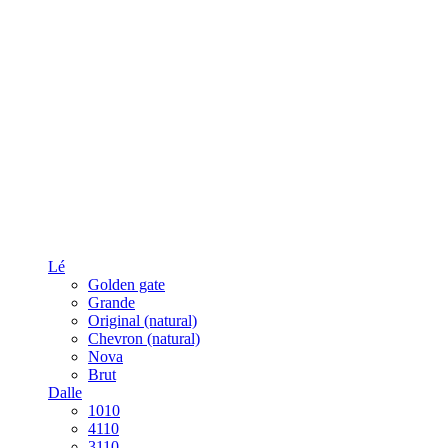
Lé
Golden gate
Grande
Original (natural)
Chevron (natural)
Nova
Brut
Dalle
1010
4110
3110