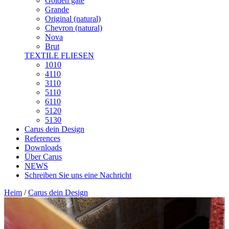
Golden gate
Grande
Original (natural)
Chevron (natural)
Nova
Brut
TEXTILE FLIESEN
1010
4110
3110
5110
6110
5120
5130
Carus dein Design
References
Downloads
Über Carus
NEWS
Schreiben Sie uns eine Nachricht
Heim
/
Carus dein Design