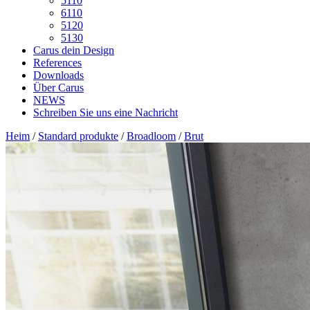
5110
6110
5120
5130
Carus dein Design
References
Downloads
Über Carus
NEWS
Schreiben Sie uns eine Nachricht
Heim
/
Standard produkte
/
Broadloom
/
Brut