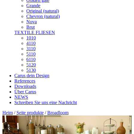
Golden gate
Grande
Original (natural)
Chevron (natural)
Nova
Brut
TEXTILE FLIESEN
1010
4110
3110
5110
6110
5120
5130
Carus dein Design
References
Downloads
Über Carus
NEWS
Schreiben Sie uns eine Nachricht
Heim
/
Seite produkte
/
Broadloom